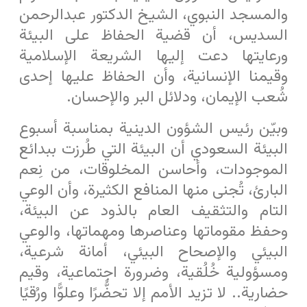
والمسجد النبوي، الشيخ الدكتور عبدالرحمن
السديس، أن قضية الحفاظ على البيئة
ورعايتها دعت إليها الشريعة الإسلامية
وقيمنا الإنسانية، وأن الحفاظ عليها إحدى
شُعب الإيمان، ودلائل البر والإحسان.
وبيّن رئيس الشؤون الدينية بمناسبة أسبوع
البيئة السعودي أن البيئة التي طُرزت ببدائع
الموجودات، وأحاسن المخلوقات، من نِعم
البارئ، تُجنى منها المنافع الكثيرة، وأن الوعي
التام والتثقيف العام بالذود عن البيئة،
وحفظ مقوماتها وعناصرها ومهماتها، والوعي
البيئي والإصحاح البيئي، أمانة شرعية،
ومسؤولية خُلُقية، وضرورة اجتماعية، وقيم
حضارية.. لا تزيد الأمم إلا تحضُّرًا وعلوًّا ورُقيًا